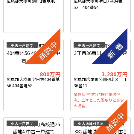
広尾郡大樹町鏡町1番地48
広尾郡大樹町字日方404番
52 404番54
中古一戸建て
中古一戸建て
800
万円
3,280
万円
広尾郡大樹町字日方404番地
広尾郡広尾町公園通北3丁目
56 404番地58
36番11
閑静な住宅街に佇む築浅住
宅。広々とした間取りと充実
の収納、…
中古一戸建て
中古店舗付住宅