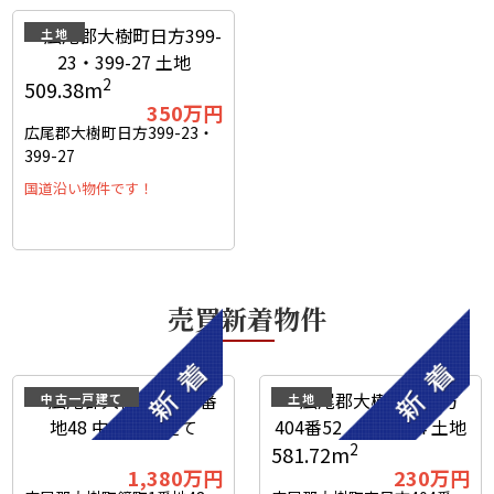
土地
2
509.38m
350
万円
広尾郡大樹町日方399-23・
399-27
国道沿い物件です！
売買新着物件
中古一戸建て
土地
2
581.72m
1,380
万円
230
万円