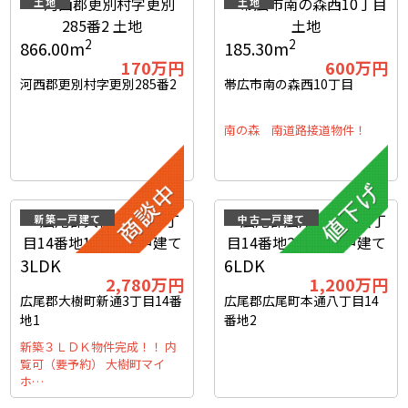
土地
土地
2
2
866.00m
185.30m
170
万円
600
万円
河西郡更別村字更別285番2
帯広市南の森西10丁目
南の森 南道路接道物件！
新築一戸建て
中古一戸建て
3LDK
6LDK
2,780
万円
1,200
万円
広尾郡大樹町新通3丁目14番
広尾郡広尾町本通八丁目14
地1
番地2
新築３ＬＤＫ物件完成！！ 内
覧可（要予約） 大樹町マイ
ホ…