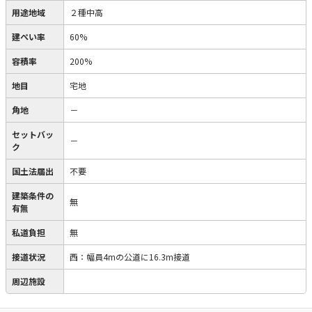
用途地域
２種中高
建ぺい率
60%
容積率
200%
地目
宅地
角地
－
セットバッ
－
ク
国土法届出
不要
建築条件の
無
有無
私道負担
無
接道状況
西：幅員4mの公道に16.3m接道
周辺施設