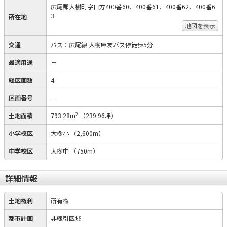
広尾郡大樹町字日方400番60、400番61、400番62、400番6
3
所在地
地図を表示
交通
バス：広尾線 大樹麻友バス停徒歩5分
最適用途
－
総区画数
4
区画番号
－
2
土地面積
793.28m
（239.96坪）
小学校区
大樹小
（2,600m）
中学校区
大樹中
（750m）
詳細情報
土地権利
所有権
都市計画
非線引区域