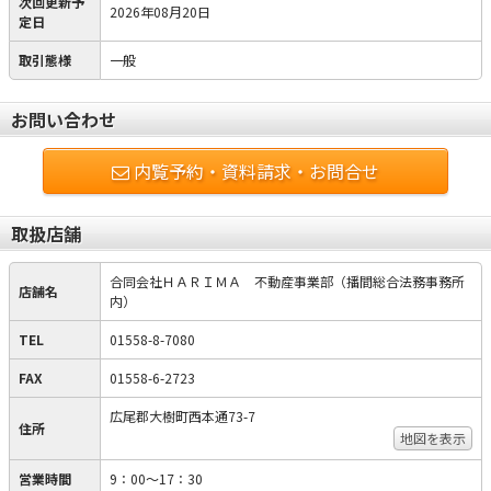
次回更新予
2026年08月20日
定日
取引態様
一般
お問い合わせ
内覧予約・資料請求・お問合せ
取扱店舗
合同会社ＨＡＲＩＭＡ 不動産事業部（播間総合法務事務所
店舗名
内）
TEL
01558-8-7080
FAX
01558-6-2723
広尾郡大樹町西本通73-7
住所
地図を表示
営業時間
9：00～17：30