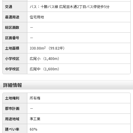
交通
バス：十勝バス線 広尾並木通2丁目バス停徒歩5分
最適用途
住宅用地
総区画数
－
区画番号
－
2
土地面積
330.00m
（99.82坪）
小学校区
広尾小
（1,400m）
中学校区
広尾中
（1,600m）
詳細情報
土地権利
所有権
都市計画
－
用途地域
準工業
建ぺい率
60%