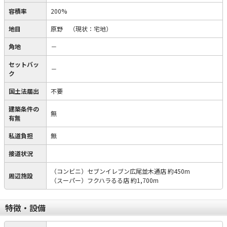
容積率
200%
地目
原野
（現状：宅地）
角地
－
セットバッ
－
ク
国土法届出
不要
建築条件の
無
有無
私道負担
無
接道状況
（コンビニ）セブンイレブン広尾並木通店 約450m
周辺施設
（スーパー）フクハラるる店 約1,700m
特徴・設備