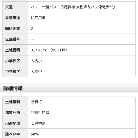
交通
バス：十勝バス 広尾線線 大樹麻友バス停徒歩5分
最適用途
住宅用地
総区画数
2
区画番号
－
2
土地面積
317.40m
（96.01坪）
小学校区
大樹小
中学校区
大樹中
詳細情報
土地権利
所有権
都市計画
非線引区域
用途地域
２種中高
建ぺい率
60%