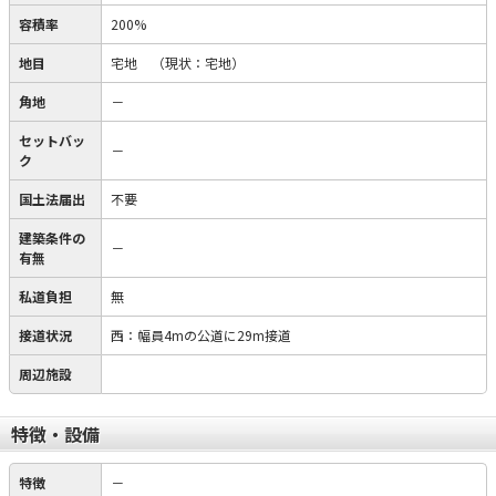
容積率
200%
地目
宅地
（現状：宅地）
角地
－
セットバッ
－
ク
国土法届出
不要
建築条件の
－
有無
私道負担
無
接道状況
西：幅員4mの公道に29m接道
周辺施設
特徴・設備
特徴
－