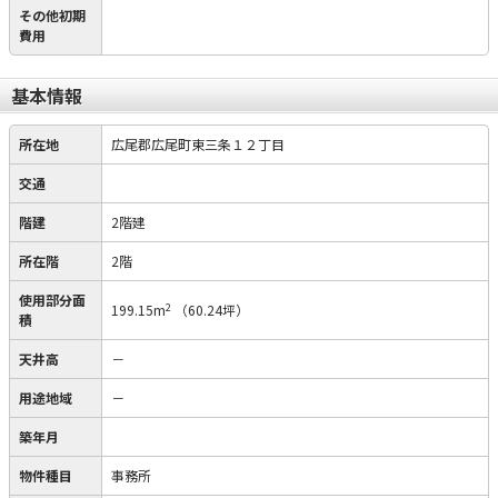
その他初期
費用
基本情報
所在地
広尾郡広尾町東三条１２丁目
交通
階建
2階建
所在階
2階
使用部分面
2
199.15m
（60.24坪）
積
天井高
－
用途地域
－
築年月
物件種目
事務所