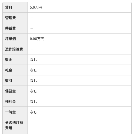
賃料
5.0万円
管理費
－
共益費
－
坪単価
0.08万円
造作譲渡費
－
敷金
なし
礼金
なし
敷引
なし
保証金
なし
権利金
なし
一時金
なし
その他月額
費用