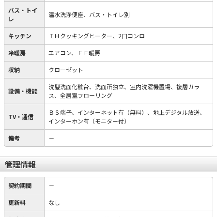
バス・トイ
温水洗浄便座、バス・トイレ別
レ
キッチン
ＩＨクッキングヒーター、2口コンロ
冷暖房
エアコン、ＦＦ暖房
収納
クローゼット
洗髪洗面化粧台、洗面所独立、室内洗濯機置場、複層ガラ
設備・機能
ス、全居室フローリング
ＢＳ端子、インターネット有（無料）、地上デジタル放送、
TV・通信
インターホン有（モニター付）
備考
－
管理情報
契約期間
－
更新料
なし