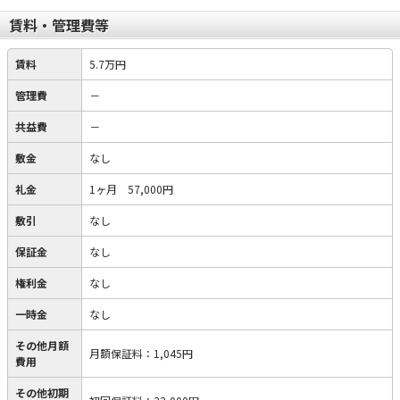
賃料・管理費等
賃料
5.7万円
管理費
－
共益費
－
敷金
なし
礼金
1ヶ月 57,000円
敷引
なし
保証金
なし
権利金
なし
一時金
なし
その他月額
月額保証料
：
1,045円
費用
その他初期