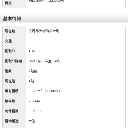
初回保証料
：
22,000円
費用
基本情報
所在地
広尾郡大樹町柏木町
交通
間取り
1DK
間取り詳細
DK9.5帖、洋室5.4帖
階数
2階建
所在階
1階
2
専有面積
39.28m
（11.88坪）
築年月
2024年
物件種目
アパート
建物構造
木造