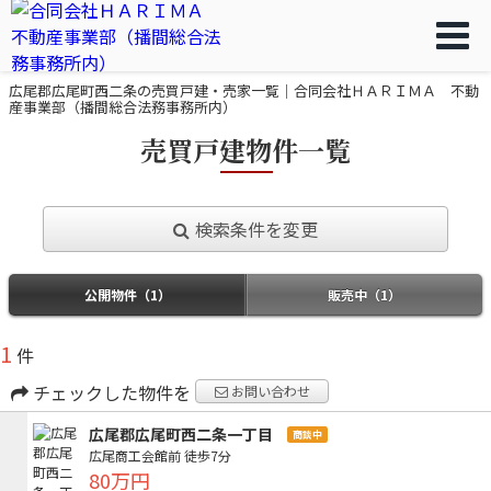
広尾郡広尾町西二条の売買戸建・売家一覧｜合同会社ＨＡＲＩＭＡ 不動
産事業部（播間総合法務事務所内）
売買戸建物件一覧
検索条件を変更
公開物件（1）
販売中（1）
1
件
チェックした物件を
お問い合わせ
広尾郡広尾町西二条一丁目
商談中
広尾商工会館前
徒歩7分
80万円