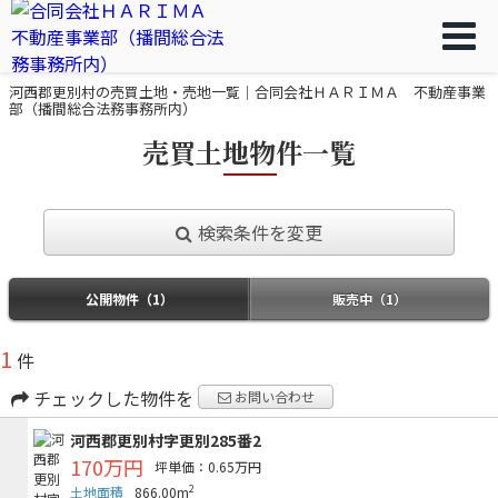
河西郡更別村の売買土地・売地一覧｜合同会社ＨＡＲＩＭＡ 不動産事業
部（播間総合法務事務所内）
売買土地物件一覧
検索条件を変更
公開物件（1）
販売中（1）
1
件
チェックした物件を
お問い合わせ
河西郡更別村字更別285番2
170万円
坪単価：0.65万円
2
土地面積
866.00m