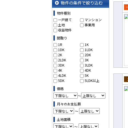
物件の条件で絞り込む
売
物件種別
て
一戸建て
マンション
土地
事業用
収益物件
間取り
1R
1K
1DK
1LDK
2K
2DK
2LDK
3K
3DK
3LDK
4K
4DK
4LDK
5K
5DK
5LDK以上
売
価格
～
月々のお支払額
～
土地面積
～