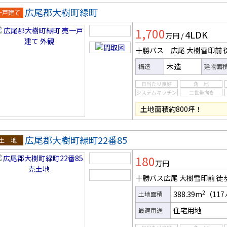
広尾郡大樹町緑町
一戸建
1,700
4LDK
万円
/
十勝バス 広尾 大樹雪印前
木造
構造
建物面
土地面積約800坪！
広尾郡大樹町緑町22番85
土地
180
万円
十勝バス広尾 大樹雪印前
徒
2
388.39m
（117
土地面積
住宅用地
最適用途