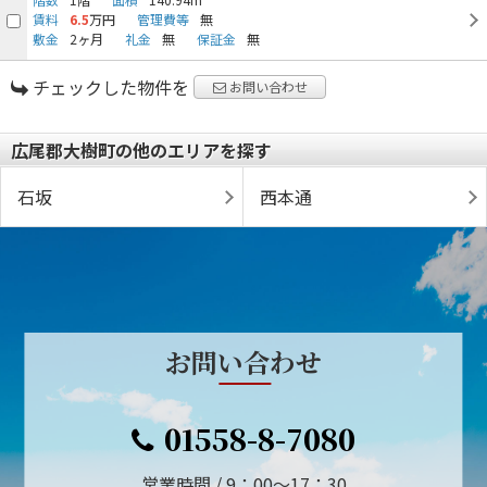
賃料
6.5
万円
管理費等
無
敷金
2ヶ月
礼金
無
保証金
無
チェックした物件を
お問い合わせ
広尾郡大樹町の他のエリアを探す
石坂
西本通
お問い合わせ
01558-8-7080
営業時間 / 9：00～17：30