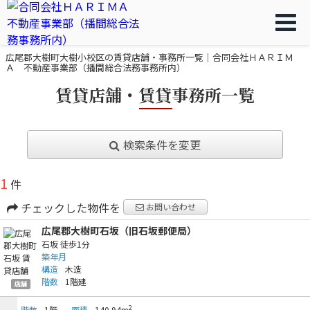
広尾郡大樹町大樹小校区の賃貸店舗・事務所一覧｜合同会社ＨＡＲＩＭ
Ａ 不動産事業部（播間総合法務事務所内）
賃貸店舗・賃貸事務所一覧
検索条件を変更
1
件
チェックした物件を
お問い合わせ
広尾郡大樹町石坂（旧石坂郵便局）
石坂
徒歩1分
築年月
構造
木造
階数
1階建
店舗
2
階数
1階
面積
140.94m