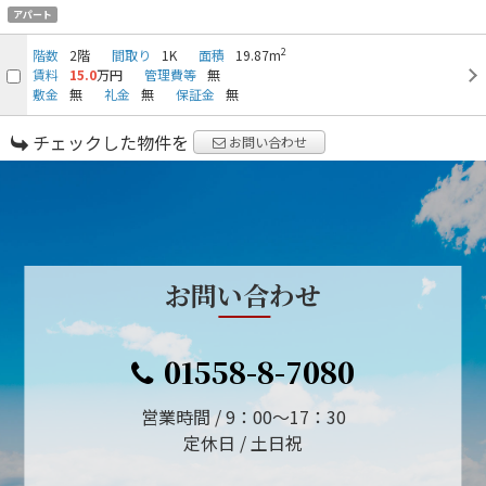
アパート
2
階数
2階
間取り
1K
面積
19.87m
賃料
15.0
万円
管理費等
無
敷金
無
礼金
無
保証金
無
チェックした物件を
お問い合わせ
お問い合わせ
01558-8-7080
営業時間 / 9：00～17：30
定休日 / 土日祝